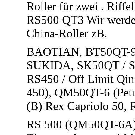
Roller für zwei . Rif
RS500 QT3 Wir werden 
China-Roller zB.
BAOTIAN, BT50QT-9 
SUKIDA, SK50QT / S
RS450 / Off Limit Q
450), QM50QT-6 (Peu
(B) Rex Capriolo 50,
RS 500 (QM50QT-6A), 