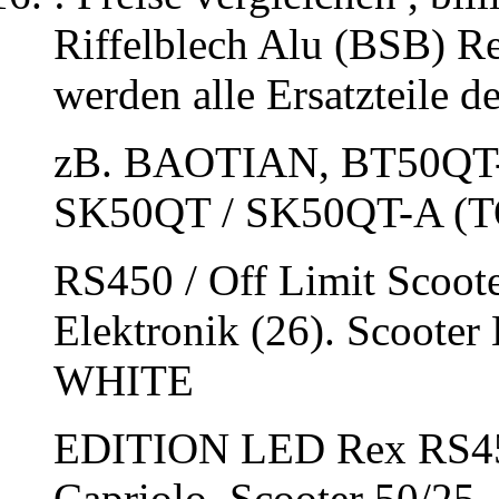
Riffelblech Alu (BSB) 
werden alle Ersatzteile 
zB. BAOTIAN, BT50QT-
SK50QT / SK50QT-A (T
RS450 / Off Limit Scoote
Elektronik (26). Scooter
WHITE
EDITION LED Rex RS45
Capriolo, Scooter 50/25