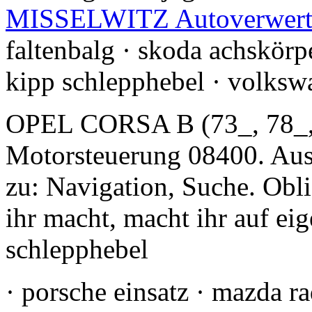
MISSELWITZ Autoverwer
faltenbalg · skoda achskörp
kipp schlepphebel · volksw
OPEL CORSA B (73_, 78_, 7
Motorsteuerung 08400. A
zu: Navigation, Suche. Obli
ihr macht, macht ihr auf ei
schlepphebel
· porsche einsatz · mazda ra