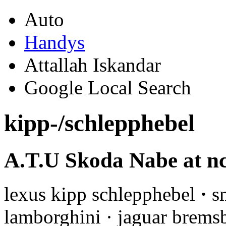
Auto
Handys
Attallah Iskandar
Google Local Search
kipp-/schlepphebel
A.T.U Skoda Nabe at n
lexus kipp schlepphebel
·
sm
lamborghini · jaguar brem