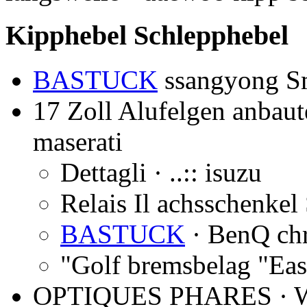
Kipphebel Schlepphebel
BASTUCK
ssangyong Sm
17 Zoll Alufelgen anbaut
maserati
Dettagli · ..:: isuzu
Relais Il achsschenkel
BASTUCK
· BenQ chr
"Golf bremsbelag "Eas
OPTIQUES PHARES · We