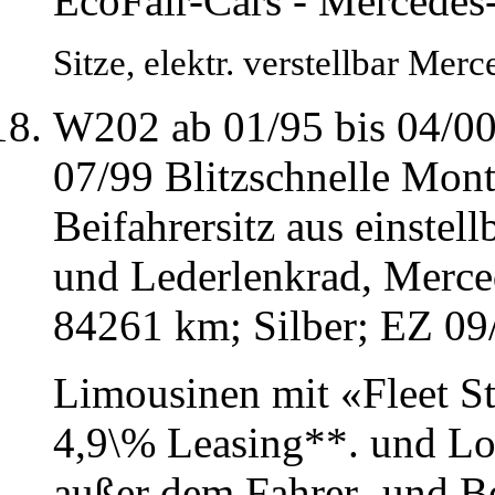
EcoFair-Cars - Mercedes
Sitze, elektr. verstellbar Mer
W202 ab 01/95 bis 04/00
07/99 Blitzschnelle Mon
Beifahrersitz aus einstell
und Lederlenkrad, Merce
84261 km; Silber; EZ 09
Limousinen mit «Fleet St
4,9\% Leasing**. und Lor
außer dem Fahrer- und Be